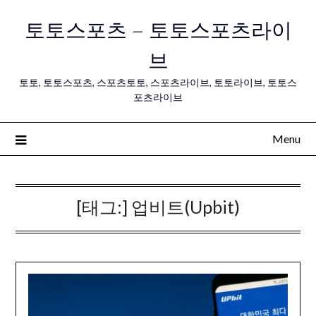
Skip
토토스포츠 – 토토스포츠라이
to
content
브
토토, 토토스포츠, 스포츠토토, 스포츠라이브, 토토라이브, 토토스
포츠라이브
Menu
[태그:]
업비트(Upbit)